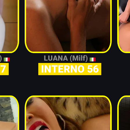
s)
LUANA (Milf)
57
INTERNO 56