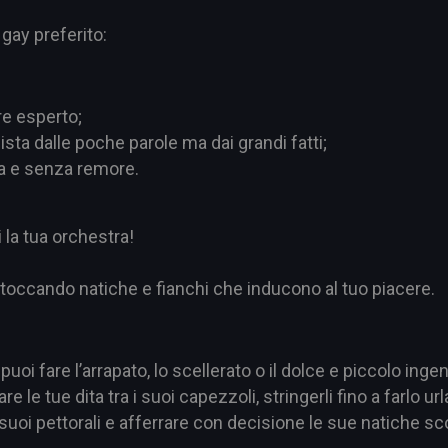
 gay preferito:
re esperto;
sta dalle poche parole ma dai grandi fatti;
ia e senza remore.
i la tua orchestra!
 toccando natiche e fianchi che inducono al tuo piacere.
uoi fare l’arrapato, lo scellerato o il dolce e piccolo inge
 le tue dita tra i suoi capezzoli, stringerli fino a farlo url
 suoi pettorali e afferrare con decisione le sue natiche sco