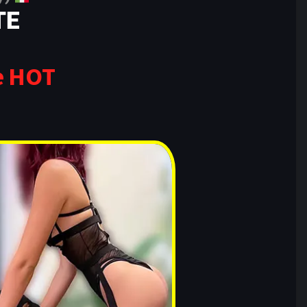
TE
te HOT